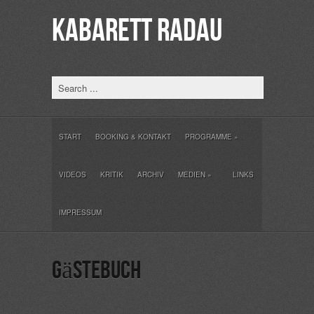
KABARETT RADAU
START
BOOKING & KONTAKT
PROGRAMME
»
VIDEOS
KRITIK
ARCHIV
MEDIEN
»
LINKS
IMPRESSUM
Gästebuch