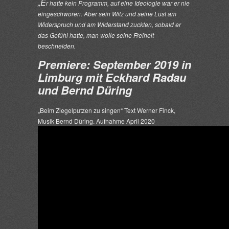
„E
r hatte kein Programm, auf eine Ideologie war er nie
eingeschworen. Aber sein Witz und seine Lust am
Widerspruch und am Widerstand zuckten, sobald er
das Gefühl hatte, man wolle seine Freiheit
beschneiden.
Premiere: September 2019 in
Limburg mit Eckhard Radau
und Bernd Düring
„Beim Ziegelputzen zu singen“ Text Werner Finck,
Musik Bernd Düring. Aufnahme April 2020