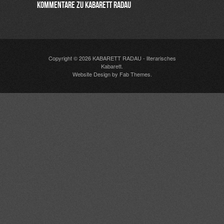
kommentare zu kabarett radau
Copyright © 2026
KABARETT RADAU
- literarisches
Kabarett.
Website Design
by
Fab Themes
.