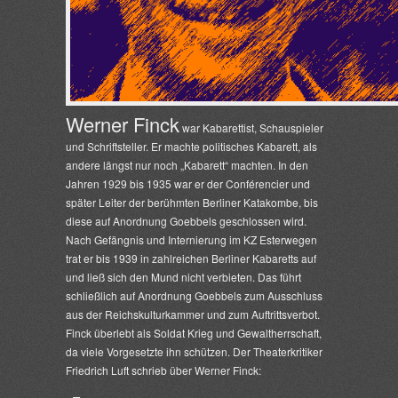
Werner Finck
war Kabarettist, Schauspieler
und Schriftsteller. Er machte politisches Kabarett, als
andere längst nur noch „Kabarett“ machten. In den
Jahren 1929 bis 1935 war er der Conférencier und
später Leiter der berühmten Berliner Katakombe, bis
diese auf Anordnung Goebbels geschlossen wird.
Nach Gefängnis und Internierung im KZ Esterwegen
trat er bis 1939 in zahlreichen Berliner Kabaretts auf
und ließ sich den Mund nicht verbieten. Das führt
schließlich auf Anordnung Goebbels zum Ausschluss
aus der Reichskulturkammer und zum Auftrittsverbot.
Finck überlebt als Soldat Krieg und Gewaltherrschaft,
da viele Vorgesetzte ihn schützen. Der Theaterkritiker
Friedrich Luft schrieb über Werner Finck: