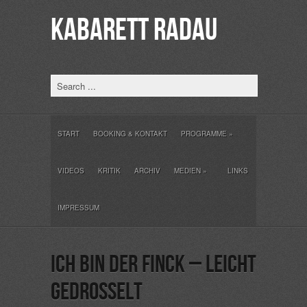
KABARETT RADAU
START
BOOKING & KONTAKT
PROGRAMME
»
VIDEOS
KRITIK
ARCHIV
MEDIEN
»
LINKS
IMPRESSUM
Ich bin der Finck – leicht
gedrosselt