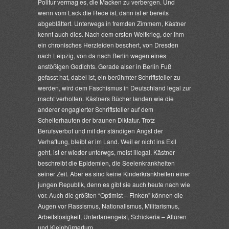
Politur vermag es, die Macken zu verbergen. Und
wenn vom Lack die Rede ist, dann ist er bereits
abgeblättert. Unterwegs in fremden Zimmern, Kästner
kennt auch dies. Nach dem ersten Weltkrieg, der ihm
ein chronisches Herzleiden beschert, von Dresden
nach Leipzig, von da nach Berlin wegen eines
anstößigen Gedichts. Gerade alser in Berlin Fuß
gefasst hat, dabei ist, ein berühmter Schriftsteller zu
werden, wird dem Faschismus in Deutschland legal zur
macht verholfen. Kästners Bücher landen wie die
anderer engagierter Schriftsteller auf dem
Scheiterhaufen der braunen Diktatur. Trotz
Berufsverbot und mit der ständigen Angst der
Verhaftung, bleibt er im Land. Weil er nicht ins Exil
geht, ist er wieder unterwgs, meist illegal. Kästner
beschreibt die Epidemien, die Seelenkrankheiten
seiner Zeit. Aber es sind keine Kinderkrankheiten einer
jungen Republik, denn es gibt sie auch heute nach wie
vor. Auch die größten “Optimist – Finken” können die
Augen vor Rassismus, Nationalismus, Militarismus,
Arbeitslosigkeit, Untertanengeist, Schickeria – Allüren
und Kleinbürgertum