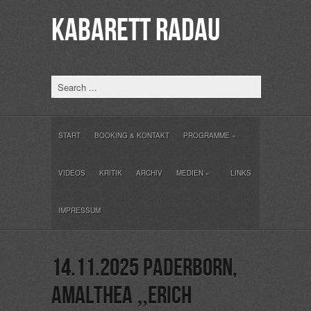
KABARETT RADAU
START
BOOKING & KONTAKT
PROGRAMME
»
VIDEOS
KRITIK
ARCHIV
MEDIEN
»
LINKS
IMPRESSUM
14.11.2025 Paderborn,
Amalthea „Erich